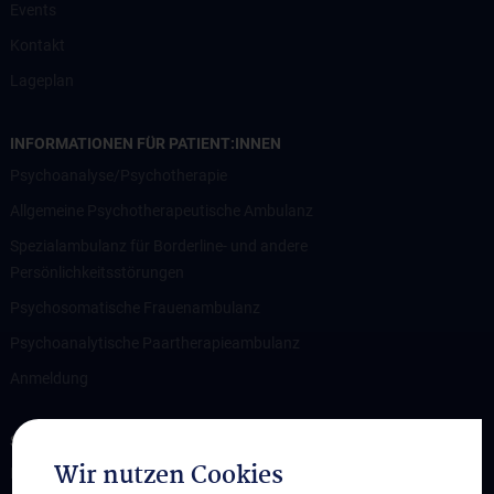
Events
Kontakt
Lageplan
INFORMATIONEN FÜR PATIENT:INNEN
Psychoanalyse/Psychotherapie
Allgemeine Psychotherapeutische Ambulanz
Spezialambulanz für Borderline- und andere
Persönlichkeitsstörungen
Psychosomatische Frauenambulanz
Psychoanalytische Paartherapieambulanz
Anmeldung
STUDIUM, AUS- UND WEITERBILDUNG
Wir nutzen Cookies
Medizinstudium