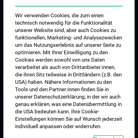
Universitätslehrgänge
Fachärztliche Ausbildung für Psychiatrie und
Wir verwenden Cookies, die zum einen
Psychotherapeutische Medizin/PSY-Diplome
technisch notwendig für die Funktionalität
unserer Website sind, aber auch Cookies zu
Fortbildungen
funktionellen, Marketing- und Analysezwecken
Vereine und Fachgesellschaften
um das Nutzungserlebnis auf unserer Seite zu
Bibliothek
optimieren. Mit Ihrer Einwilligung zu den
Cookies werden sowohl von uns Daten
Kontakt
verarbeitet als auch von Drittanbieter:innen,
die ihren Sitz teilweise in Drittländern (z.B. den
FORSCHUNG
USA) haben. Nähere Informationen zu den
Schwerpunkte
Tools und den Partner:innen finden Sie in
unserer Datenschutzerklärung, in der wir auch
Publikationen
genau erklären, was eine Datenübermittlung in
Kongresse/Tagungen
die USA bedeuten kann. Ihre Cookie-
Forschungsinstrumente (Downloads)
Einstellungen können Sie auf Wunsch jederzeit
individuell anpassen oder widerrufen.
ALLE NEWS