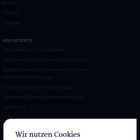
Events
Contact
Lageplan
FOR PATIENTS
Psychoanalyse/Psychotherapie
Allgemeine Psychotherapeutische Ambulanz
Spezialambulanz für Borderline- und andere
Persönlichkeitsstörungen
Psychosomatische Frauenambulanz
Psychoanalytische Paartherapieambulanz
Anmeldung
STUDIES, TRAINING AND FURTHER EDUCATION
Wir nutzen Cookies
Medizinstudium