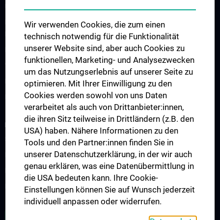
Universitätslehrgänge
Fachärztliche Ausbildung für Psychiatrie und
Wir verwenden Cookies, die zum einen
Psychotherapeutische Medizin/PSY-Diplome
technisch notwendig für die Funktionalität
unserer Website sind, aber auch Cookies zu
Fortbildungen
funktionellen, Marketing- und Analysezwecken
Vereine und Fachgesellschaften
um das Nutzungserlebnis auf unserer Seite zu
Bibliothek
optimieren. Mit Ihrer Einwilligung zu den
Cookies werden sowohl von uns Daten
Kontakt
verarbeitet als auch von Drittanbieter:innen,
die ihren Sitz teilweise in Drittländern (z.B. den
RESEARCH
USA) haben. Nähere Informationen zu den
Schwerpunkte
Tools und den Partner:innen finden Sie in
unserer Datenschutzerklärung, in der wir auch
Publikationen
genau erklären, was eine Datenübermittlung in
Kongresse/Tagungen
die USA bedeuten kann. Ihre Cookie-
Forschungsinstrumente (Downloads)
Einstellungen können Sie auf Wunsch jederzeit
individuell anpassen oder widerrufen.
ALLE NEWS