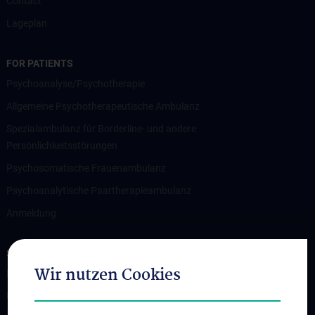
Contact
Lageplan
FOR PATIENTS
Psychoanalyse/Psychotherapie
Allgemeine Psychotherapeutische Ambulanz
Spezialambulanz für Borderline- und andere
Persönlichkeitsstörungen
Psychosomatische Frauenambulanz
Psychoanalytische Paartherapieambulanz
Anmeldung
STUDIES, TRAINING AND FURTHER EDUCATION
Wir nutzen Cookies
Medizinstudium
Universitätslehrgänge