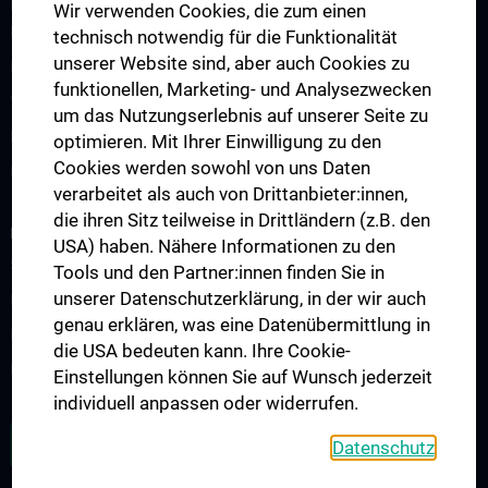
Fachärztliche Ausbildung für Psychiatrie und
Wir verwenden Cookies, die zum einen
Psychotherapeutische Medizin/PSY-Diplome
technisch notwendig für die Funktionalität
unserer Website sind, aber auch Cookies zu
Fortbildungen
funktionellen, Marketing- und Analysezwecken
Vereine und Fachgesellschaften
um das Nutzungserlebnis auf unserer Seite zu
Bibliothek
optimieren. Mit Ihrer Einwilligung zu den
Cookies werden sowohl von uns Daten
Kontakt
verarbeitet als auch von Drittanbieter:innen,
die ihren Sitz teilweise in Drittländern (z.B. den
RESEARCH
USA) haben. Nähere Informationen zu den
Schwerpunkte
Tools und den Partner:innen finden Sie in
unserer Datenschutzerklärung, in der wir auch
Publikationen
genau erklären, was eine Datenübermittlung in
Kongresse/Tagungen
die USA bedeuten kann. Ihre Cookie-
Forschungsinstrumente (Downloads)
Einstellungen können Sie auf Wunsch jederzeit
individuell anpassen oder widerrufen.
ALLE NEWS
Datenschutz